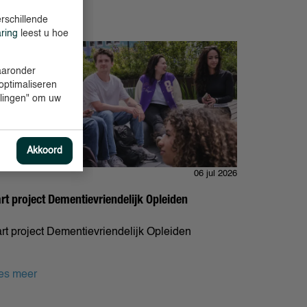
rschillende
aring
leest u hoe
waaronder
 optimaliseren
ellingen" om uw
Akkoord
06 jul 2026
art project Dementievriendelijk Opleiden
art project Dementievriendelijk Opleiden
es meer