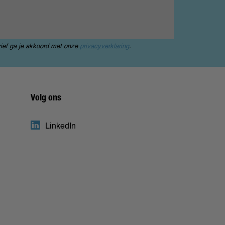
rief ga je akkoord met onze
privacyverklaring
.
Volg ons
LinkedIn