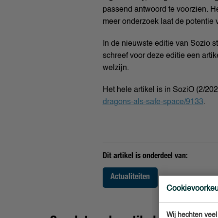
passend antwoord te voorzien. He
meer onderzoek laat de potentie 
In de nieuwste editie van Sozio 
schreef voor deze editie een arti
welzijn.
Het hele artikel is in SoziO (2/20
dragons-als-safe-space/9133
.
Dit artikel is onderdeel van:
Actualiteiten
Cookievoorke
Wij hechten veel