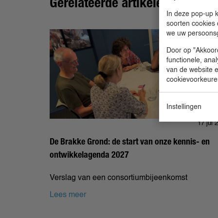
Gerelateerde artikelen
In deze pop-up k
soorten cookies 
we uw persoons
Door op "Akkoord
functionele, ana
van de website en
cookievoorkeure
Instellingen
17 jul 
De Brakke Grond: de start van onze kennis- en
ontwikkelagenda 2027
Verslag van een consortiumbijeenkomst
Lees meer