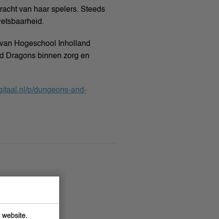
racht van haar spelers. Steeds
wetsbaarheid.
t van Hogeschool Inholland
and Dragons binnen zorg en
gitaal.nl/p/dungeons-and-
 website.