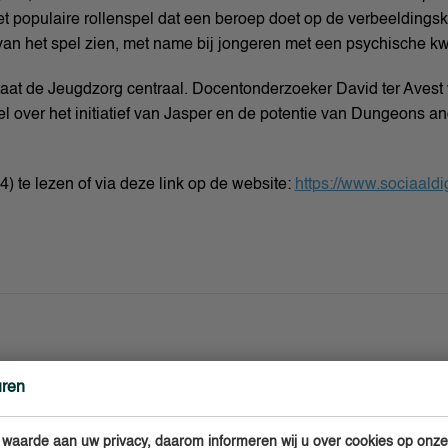
t populaire rollenspel dat een beroep doet op de verbeeldingsk
van het spel zien, met name bij jongeren met een psychische k
staat de Jeugdzorg centraal. Docentonderzoeker David ter Aves
kel over het initiatief van Jasper en de potentie van Dungeons 
24) te lezen of via deze link op de website:
https://www.sociaaldi
uren
 waarde aan uw privacy, daarom informeren wij u over cookies op onze