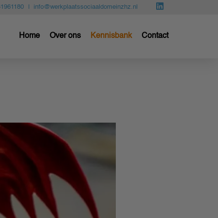
81961180
info@werkplaatssociaaldomeinzhz.nl
Home
Over ons
Kennisbank
Contact