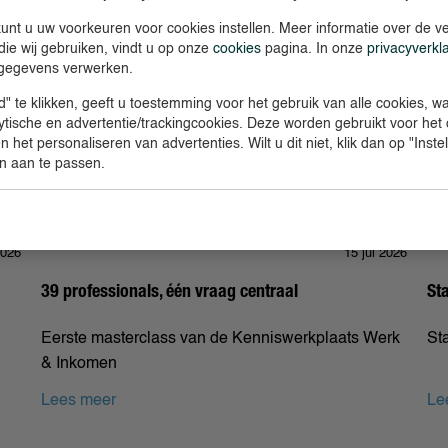
unt u uw voorkeuren voor cookies instellen. Meer informatie over de ve
die wij gebruiken, vindt u op onze
cookies
pagina. In onze
privacyverkl
gegevens verwerken.
" te klikken, geeft u toestemming voor het gebruik van alle cookies, 
lytische en advertentie/trackingcookies. Deze worden gebruikt voor het
 het personaliseren van advertenties. Wilt u dit niet, klik dan op "Inst
n aan te passen.
2026
15 jul 2026
39 professionals, één vraag centraal
St
Eerste masterclass van de Kenniswerkplaats Werk
St
& Inkomen
Lees meer
Le