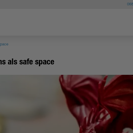
06
space
s als safe space