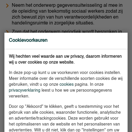
Neem het onderwerp gegevensuitwisseling al mee in
de opleiding van toekomstig sociaal werkers zodat zij
zich bewust zijn van hun verantwoordelijkheden en
handelingsruimte in zorgelijke situaties.
Zorg dat het onderwerp periodiek wordt besproken in
je organisatie en in de keten zodat het bewustzijn
Cookievoorkeuren
aanwezig blijft en je elkaar weet te vinden.
Laatste nieuws over meldcode en meldplicht:
Wij hechten veel waarde aan uw privacy, daarom informeren
wij u over cookies op onze website.
www.inspectiejeugdzorg.nl/actueel/publicaties
In deze pop-up kunt u uw voorkeuren voor cookies instellen.
www.werkenmetdemeldcode.nl
Meer informatie over de verschillende soorten cookies die wij
gebruiken, vindt u op onze
cookies
pagina. In onze
www.sisa.rotterdam.nl
privacyverklaring
leest u hoe we uw persoonsgegevens
www.jijmaakthetverschil.nu
verwerken.
https://
www.nji.nl/nl/Actueel/Nieuws-van-het-
Door op "Akkoord" te klikken, geeft u toestemming voor het
NJi/Meldcode-kindermishandeling-en-huiselijk-
gebruik van alle cookies, waaronder functionele, analytische
geweld-aangescherpt
en advertentie/trackingcookies. Deze worden gebruikt voor
het optimaliseren van de website en het personaliseren van
advertenties. Wilt u dit niet, klik dan op "Instellingen" om uw