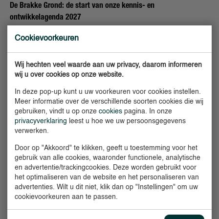
De Brakke Grond: de start van onze kennis- en
ontwikkelagenda 2027
Cookievoorkeuren
Verslag van een consortiumbijeenkomst
Lees meer
Wij hechten veel waarde aan uw privacy, daarom informeren
wij u over cookies op onze website.
In deze pop-up kunt u uw voorkeuren voor cookies instellen.
Meer informatie over de verschillende soorten cookies die wij
gebruiken, vindt u op onze
cookies
pagina. In onze
privacyverklaring
leest u hoe we uw persoonsgegevens
verwerken.
Door op "Akkoord" te klikken, geeft u toestemming voor het
gebruik van alle cookies, waaronder functionele, analytische
en advertentie/trackingcookies. Deze worden gebruikt voor
het optimaliseren van de website en het personaliseren van
advertenties. Wilt u dit niet, klik dan op "Instellingen" om uw
cookievoorkeuren aan te passen.
39 professionals, één vraag centraal