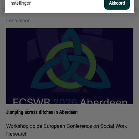
Eerste masterclass van de Kenniswerkplaats Werk &
Instellingen
Akkoord
Inkomen
Lees meer
Jumping across ditches in Aberdeen
Workshop op de European Conference on Social Work
Research